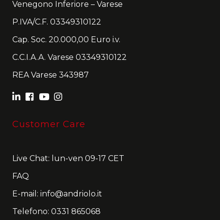
Venegono Inferiore – Varese
P.IVA/C.F. 03349310122
Cap. Soc. 20.000,00 Euro i.v.
C.C.I.A.A. Varese 03349310122
REA Varese 343987
Customer Care
Live Chat: lun-ven 09-17 CET
FAQ
E-mail:
info@andriolo.it
Telefono:
0331 865068