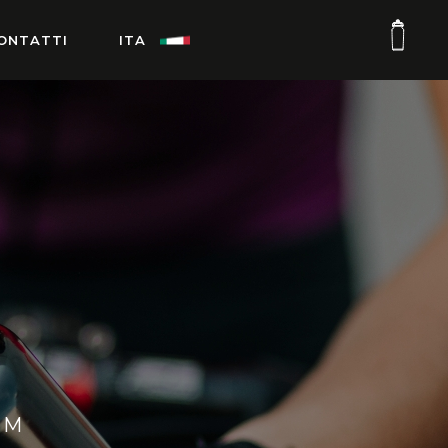
ONTATTI
ITA
RM