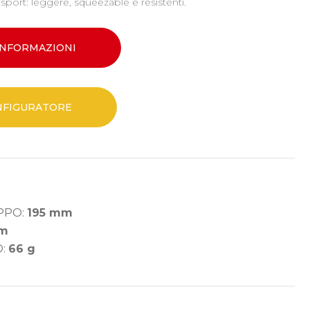
o sport: leggere, squeezable e resistenti.
 INFORMAZIONI
ONFIGURATORE
PPO:
195 mm
mm
O:
66 g