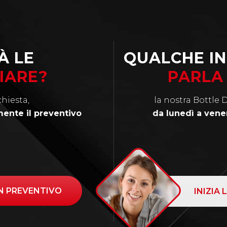
À LE
QUALCHE I
HIARE?
PARLA 
chiesta,
la nostra Bottle 
mente il preventivo
da lunedì a vener
UN PREVENTIVO
INIZIA