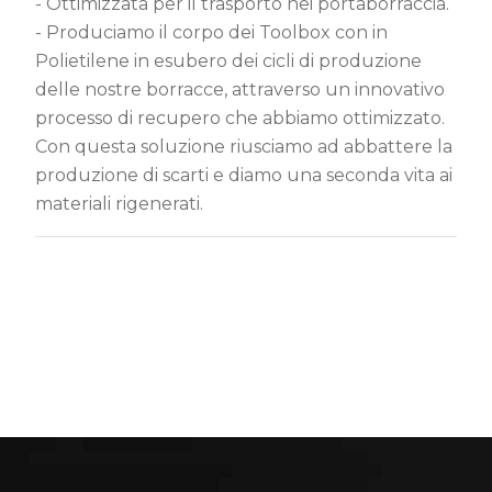
- Ottimizzata per il trasporto nei portaborraccia.
- Produciamo il corpo dei Toolbox con in
Polietilene in esubero dei cicli di produzione
delle nostre borracce, attraverso un innovativo
processo di recupero che abbiamo ottimizzato.
Con questa soluzione riusciamo ad abbattere la
produzione di scarti e diamo una seconda vita ai
materiali rigenerati.