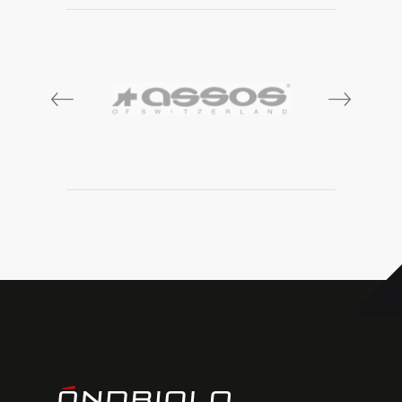
prev
next